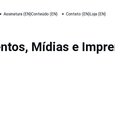
Assinatura (EN)
Conteúdo (EN)
Contato (EN)
Loja (EN)
ntos, Mídias e Impr
MAIS BUSCADOS
CONTATOS
Rua Coelho Neto, 7
Diagnóstico e Gestão de Negócios
Ed. Coelho Neto, C
Diagnóstico e Gestão de TI