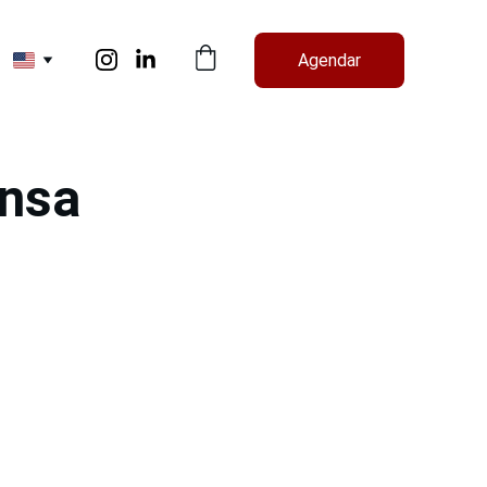
Agendar
ensa
SELOS E PARCEIROS
5 - Sala 62
entro