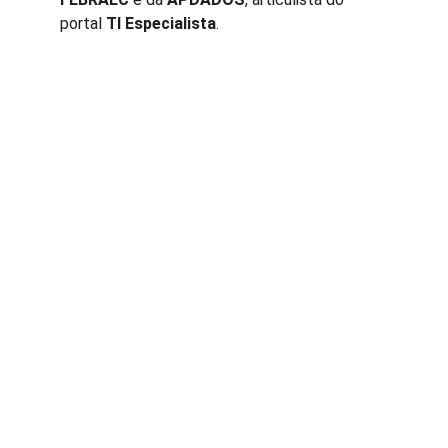
portal 
TI Especialista
.
A AQL é fruto da experiência de profissionais 
com mais de 25 anos atuando em empresas 
significativas no Brasil e Exterior.
CONTATOS
Rua Coelho Neto, 75 - Sala 62
Ed. Coelho Neto, Centro
Rio do Sul / SC
+55 (47) 3300-0472
WhatsCorp: 
+55 (47) 9.9166-0651